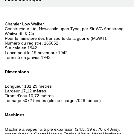
Chantier Low Walker
Constructeur Ltd, Newcastle upon Tyne, par Sir WG Armstrong
Whitworth & Co.
Pour le ministère des transports de la guerre (MoWT).
Numéro du registre, 165852
Sur cale en 1942
Lancement le 19 novembre 1942
Terminé en janvier 1943
Dimensions
Longueur 131,29 mètres
Largeur 17,12 mètres
Tirant d'eau 10,72 mètres
Tonnage 5072 tonnes (pleine charge 7048 tonnes)
Machines
Machine à vapeur à triple expansion (24,5, 39 et 70 x 48ins),
construit par le Central Marine Engine Works, West Hartlepool.