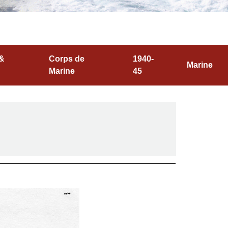
 &
Corps de
1940-
Marine
Marine
45