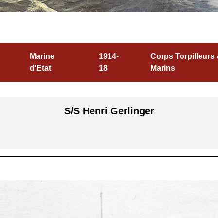
Marine
1914-
Corps Torpilleurs
d'Etat
18
Marins
S/S Henri Gerlinger