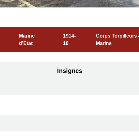
Marine
1914-
Corps Torpilleurs
d'Etat
18
Marins
Insignes