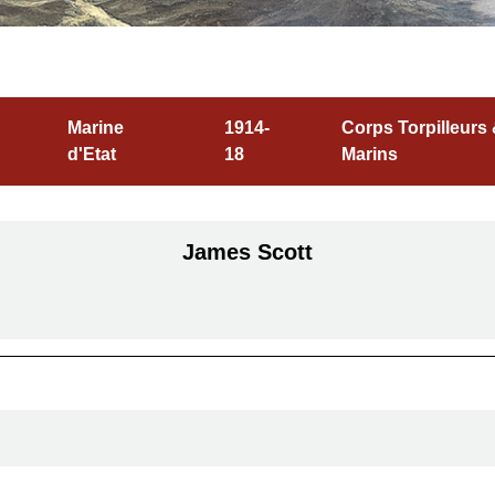
Marine
1914-
Corps Torpilleurs
d'Etat
18
Marins
James Scott