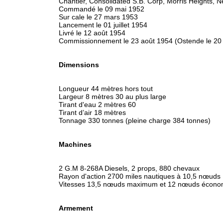
Chantier, Consolidated S.B. Corp, Morris Heights, N
Commandé le 09 mai 1952
Sur cale le 27 mars 1953
Lancement le 01 juillet 1954
Livré le 12 août 1954
Commissionnement le 23 août 1954 (Ostende le 2
Dimensions
Longueur 44 mètres hors tout
Largeur 8 mètres 30 au plus large
Tirant d'eau 2 mètres 60
Tirant d’air 18 mètres
Tonnage 330 tonnes (pleine charge 384 tonnes)
Machines
2 G.M 8-268A Diesels, 2 props, 880 chevaux
Rayon d'action 2700 miles nautiques à 10,5 nœuds
Vitesses 13,5 nœuds maximum et 12 nœuds écono
Armement