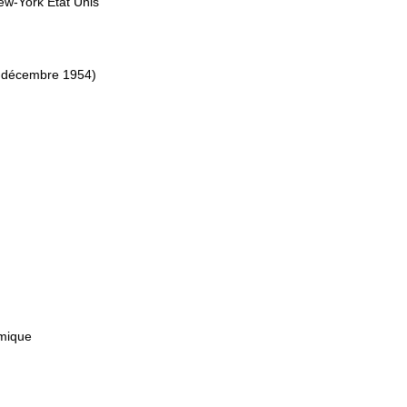
ew-York Etat Unis
0 décembre 1954)
mique