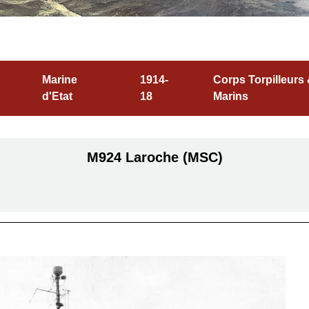
Marine
1914-
Corps Torpilleurs
d'Etat
18
Marins
M924 Laroche (MSC)