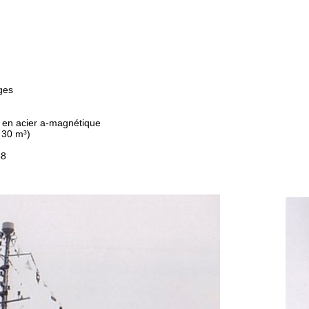
ges
 en acier a-magnétique
 30 m³)
58