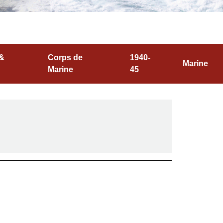
 &
Corps de
1940-
Marine
Marine
45