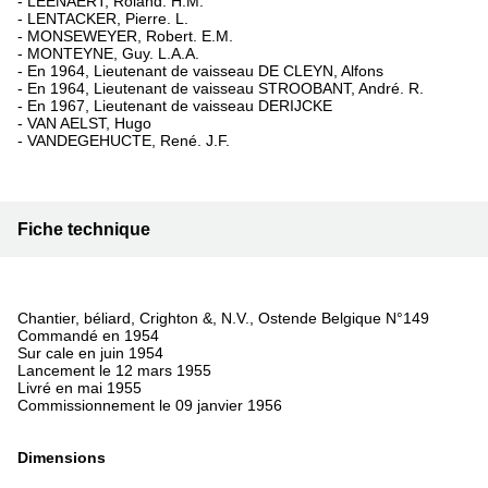
- LEENAERT, Roland. H.M.
- LENTACKER, Pierre. L.
- MONSEWEYER, Robert. E.M.
- MONTEYNE, Guy. L.A.A.
- En 1964, Lieutenant de vaisseau DE CLEYN, Alfons
- En 1964, Lieutenant de vaisseau STROOBANT, André. R.
- En 1967, Lieutenant de vaisseau DERIJCKE
- VAN AELST, Hugo
- VANDEGEHUCTE, René. J.F.
Fiche technique
Chantier, béliard, Crighton &, N.V., Ostende Belgique N°149
Commandé en 1954
Sur cale en juin 1954
Lancement le 12 mars 1955
Livré en mai 1955
Commissionnement le 09 janvier 1956
Dimensions