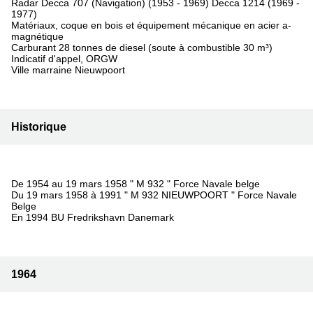
Radar Decca 707 (Navigation) (1953 - 1969) Decca 1214 (1969 -
1977)
Matériaux, coque en bois et équipement mécanique en acier a-
magnétique
Carburant 28 tonnes de diesel (soute à combustible 30 m³)
Indicatif d'appel, ORGW
Ville marraine Nieuwpoort
Historique
De 1954 au 19 mars 1958 " M 932 " Force Navale belge
Du 19 mars 1958 à 1991 " M 932 NIEUWPOORT " Force Navale
Belge
En 1994 BU Fredrikshavn Danemark
1964