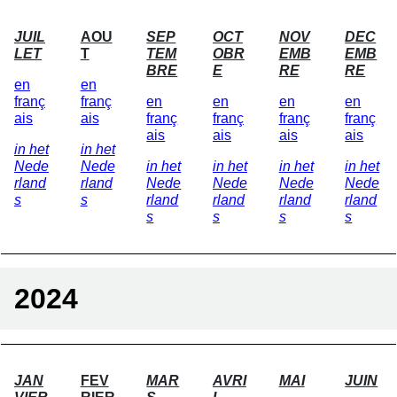
JUIL
AOU
SEP
OCT
NOV
DEC
LET
T
TEM
OBR
EMB
EMB
BRE
E
RE
RE
en
en
franç
franç
en
en
en
en
ais
ais
franç
franç
franç
franç
ais
ais
ais
ais
in het
in het
Nede
Nede
in het
in het
in het
in het
rland
rland
Nede
Nede
Nede
Nede
s
s
rland
rland
rland
rland
s
s
s
s
2024
JAN
FEV
MAR
AVRI
MAI
JUIN