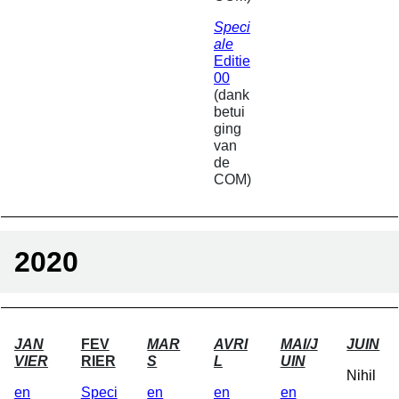
Speci
ale
Editie
00
(dank
betui
ging
van
de
COM)
2020
JAN
FEV
MAR
AVRI
MAI/J
JUIN
VIER
RIER
S
L
UIN
Nihil
en
Speci
en
en
en