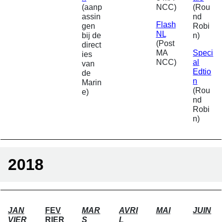
(aanp
NCC)
(Rou
assin
nd
Flash
gen
Robi
NL
bij de
n)
(Post
direct
MA
Speci
ies
NCC)
al
van
Edtio
de
n
Marin
(Rou
e)
nd
Robi
n)
2018
JAN
FEV
MAR
AVRI
MAI
JUIN
VIER
RIER
S
L