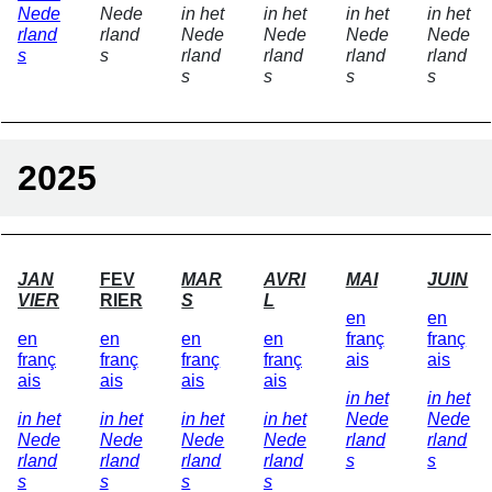
Nede
Nede
in het
in het
in het
in het
rland
rland
Nede
Nede
Nede
Nede
s
s
rland
rland
rland
rland
s
s
s
s
2025
JAN
FEV
MAR
AVRI
MAI
JUIN
VIER
RIER
S
L
en
en
en
en
en
en
franç
franç
franç
franç
franç
franç
ais
ais
ais
ais
ais
ais
in het
in het
in het
in het
in het
in het
Nede
Nede
Nede
Nede
Nede
Nede
rland
rland
rland
rland
rland
rland
s
s
s
s
s
s