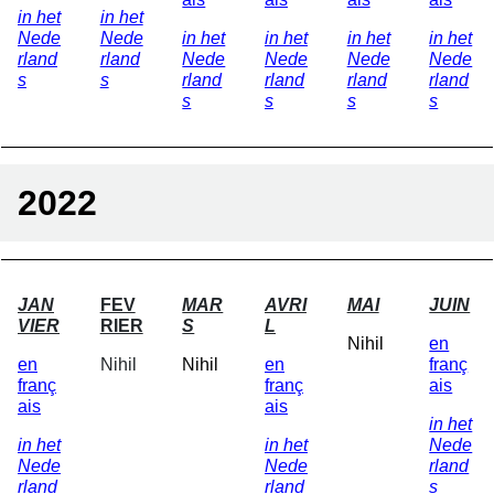
in het
in het
Nede
Nede
in het
in het
in het
in het
rland
rland
Nede
Nede
Nede
Nede
s
s
rland
rland
rland
rland
s
s
s
s
2022
JAN
FEV
MAR
AVRI
MAI
JUIN
VIER
RIER
S
L
Nihil
en
en
Nihil
Nihil
en
franç
franç
franç
ais
ais
ais
in het
in het
in het
Nede
Nede
Nede
rland
rland
rland
s