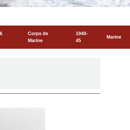
 &
Corps de
1940-
Marine
Marine
45