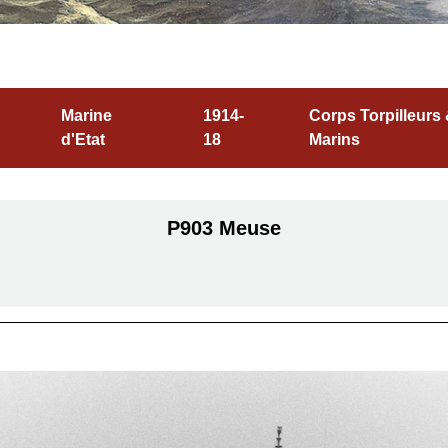
Marine
1914-
Corps Torpilleurs
d'Etat
18
Marins
P903 Meuse