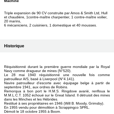
Machine
Triple expansion de 90 CV construite par Amos & Smith Ltd, Hull
et chaudière, 1contre-maître charpentier, 1 contre-maître voilier,
20 marins,
6 mécaniciens, 2 cuisiniers, 1 domestique et 40 mousses.
Historique
Réquisitionné durant la première guerre mondiale par la Royal
Navy comme dragueur de mines (N°520).
Le 28 mai 1940 réquisitionné une nouvelle fois comme
patrouilleur A/S, basé à Liverpool (N°4.141).
Navire patrouilleur d'escorte avec équipage belge à partir de
septembre 1941, aux ordres de Robins.
Remorqua à bon port le H.M.S. Ringdove avarié, renfloua le
M.M.L.C.T. 1052 échoué sur le Great Island. Il détruisit des mines
dans les Minches et les Hébrides.
Restitué à ses propriétaires en 1946 (Will B. Moody, Grimsby).
En 1955 vendu pour démolition à Scrappingco SPRL.
Démoli le 18 octobre 1955 à Boom.