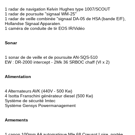
1 radar de navigation Kelvin Hughes type 1007/SCOUT
1 radar de poursuite "signaal WM-25"
1 radar de veille combinée "signaal DA-05 de HSA (bande E/F),
Hollandse Signaal Apparaten.
1 caméra de conduite de tir EOS IR/Vidéo
Sonar
1 sonar de de veille et de poursuite AN-SQS-510
EW : DR-2000 intercept - 2Mk 36 SRBOC chaff (VI x 2)
Alimentation
4 Alternateurs AVK (440V - 500 Kw)
4 Isotta Franschini générateur diesel (500 Kw)
Système de sécurité Imtec
Système Gensys Powermanagement
Armements
1 canon 100mm AA automatique Mle 68 Creusot Loire, portée