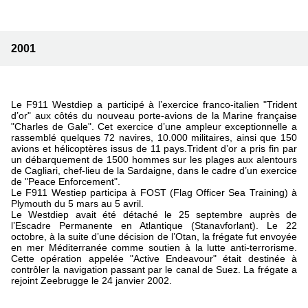
2001
Le F911 Westdiep a participé à l’exercice franco-italien "Trident
d’or" aux côtés du nouveau porte-avions de la Marine française
"Charles de Gale". Cet exercice d’une ampleur exceptionnelle a
rassemblé quelques 72 navires, 10.000 militaires, ainsi que 150
avions et hélicoptères issus de 11 pays.Trident d’or a pris fin par
un débarquement de 1500 hommes sur les plages aux alentours
de Cagliari, chef-lieu de la Sardaigne, dans le cadre d’un exercice
de "Peace Enforcement".
Le F911 Westiep participa à FOST (Flag Officer Sea Training) à
Plymouth du 5 mars au 5 avril.
Le Westdiep avait été détaché le 25 septembre auprès de
l’Escadre Permanente en Atlantique (Stanavforlant). Le 22
octobre, à la suite d’une décision de l’Otan, la frégate fut envoyée
en mer Méditerranée comme soutien à la lutte anti-terrorisme.
Cette opération appelée "Active Endeavour" était destinée à
contrôler la navigation passant par le canal de Suez. La frégate a
rejoint Zeebrugge le 24 janvier 2002.