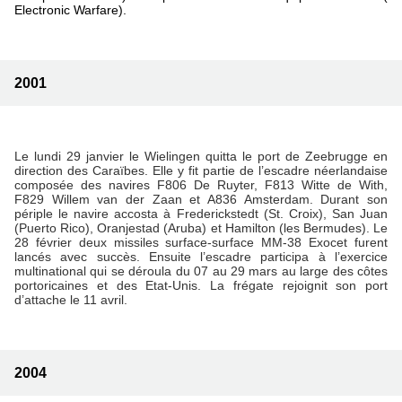
Electronic Warfare).
2001
Le lundi 29 janvier le Wielingen quitta le port de Zeebrugge en
direction des Caraïbes. Elle y fit partie de l’escadre néerlandaise
composée des navires F806 De Ruyter, F813 Witte de With,
F829 Willem van der Zaan et A836 Amsterdam. Durant son
périple le navire accosta à Frederickstedt (St. Croix), San Juan
(Puerto Rico), Oranjestad (Aruba) et Hamilton (les Bermudes). Le
28 février deux missiles surface-surface MM-38 Exocet furent
lancés avec succès. Ensuite l’escadre participa à l’exercice
multinational qui se déroula du 07 au 29 mars au large des côtes
portoricaines et des Etat-Unis. La frégate rejoignit son port
d’attache le 11 avril.
2004