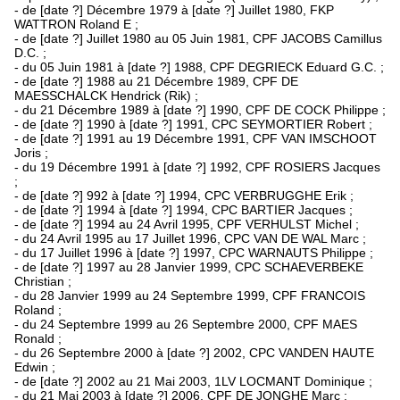
- de [date ?] Décembre 1979 à [date ?] Juillet 1980, FKP
WATTRON Roland E ;
- de [date ?] Juillet 1980 au 05 Juin 1981, CPF JACOBS Camillus
D.C. ;
- du 05 Juin 1981 à [date ?] 1988, CPF DEGRIECK Eduard G.C. ;
- de [date ?] 1988 au 21 Décembre 1989, CPF DE
MAESSCHALCK Hendrick (Rik) ;
- du 21 Décembre 1989 à [date ?] 1990, CPF DE COCK Philippe ;
- de [date ?] 1990 à [date ?] 1991, CPC SEYMORTIER Robert ;
- de [date ?] 1991 au 19 Décembre 1991, CPF VAN IMSCHOOT
Joris ;
- du 19 Décembre 1991 à [date ?] 1992, CPF ROSIERS Jacques
;
- de [date ?] 992 à [date ?] 1994, CPC VERBRUGGHE Erik ;
- de [date ?] 1994 à [date ?] 1994, CPC BARTIER Jacques ;
- de [date ?] 1994 au 24 Avril 1995, CPF VERHULST Michel ;
- du 24 Avril 1995 au 17 Juillet 1996, CPC VAN DE WAL Marc ;
- du 17 Juillet 1996 à [date ?] 1997, CPC WARNAUTS Philippe ;
- de [date ?] 1997 au 28 Janvier 1999, CPC SCHAEVERBEKE
Christian ;
- du 28 Janvier 1999 au 24 Septembre 1999, CPF FRANCOIS
Roland ;
- du 24 Septembre 1999 au 26 Septembre 2000, CPF MAES
Ronald ;
- du 26 Septembre 2000 à [date ?] 2002, CPC VANDEN HAUTE
Edwin ;
- de [date ?] 2002 au 21 Mai 2003, 1LV LOCMANT Dominique ;
- du 21 Mai 2003 à [date ?] 2006, CPF DE JONGHE Marc ;