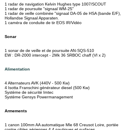
1 radar de navigation Kelvin Hughes type 1007/SCOUT
1 radar de poursuite "signaal WM-25"
1 radar de veille combinée "signaal DA-05 de HSA (bande E/F),
Hollandse Signaal Apparaten.
1 caméra de conduite de tir EOS IR/Vidéo
Sonar
1 sonar de de veille et de poursuite AN-SQS-510
EW : DR-2000 intercept - 2Mk 36 SRBOC chaff (VI x 2)
Alimentation
4 Alternateurs AVK (440V - 500 Kw)
4 Isotta Franschini générateur diesel (500 Kw)
Système de sécurité Imtec
Système Gensys Powermanagement
Armements
1 canon 100mm AA automatique Mle 68 Creusot Loire, portée
contre cibles aériennes 4,4 nautiques et surfaces